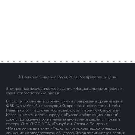
© Национальные интересы, 2019. Все права защищены.
Электронное периодическое издание «Национальные интересы» .
email: contact(сoбaчка)niros.ru
В России признаны экстремистскими и запрещены организации
ФБК (Фонд борьбы с коррупцией, признан иноагентом), Штабы
Навального, «Национал-большевистская партия», «Свидетели
Иеговы», «Армия воли народа», «Русский общенациональный
союз», «Движение против нелегальной иммиграции», «Правый
сектор», УНА-УНСО, УПА, «Тризуб им. Степана Бандеры»,
«Мизантропик дивижн», «Меджлис крымскотатарского народа»,
движение «Артподготовка», общероссийская политическая партия