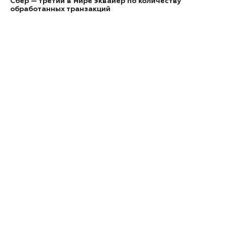
Сбер — третий в мире эквайер по количеству
обработанных транзакций