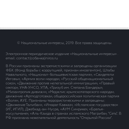
© Национальные интересы, 2019. Все права защищены.
Электронное периодическое издание «Национальные интересы» .
email: contact(сoбaчка)niros.ru
В России признаны экстремистскими и запрещены организации
ФБК (Фонд борьбы с коррупцией, признан иноагентом), Штабы
Навального, «Национал-большевистская партия», «Свидетели
Иеговы», «Армия воли народа», «Русский общенациональный
союз», «Движение против нелегальной иммиграции», «Правый
сектор», УНА-УНСО, УПА, «Тризуб им. Степана Бандеры»,
«Мизантропик дивижн», «Меджлис крымскотатарского народа»,
движение «Артподготовка», общероссийская политическая партия
«Воля», АУЕ. Признаны террористическими и запрещены:
«Движение Талибан», «Имарат Кавказ», «Исламское государство»
(ИГ, ИГИЛ), Джебхад-ан-Нусра, «АУМ Синрике», «Братья-
мусульмане», «Аль-Каида в странах исламского Магриба», "Сеть". В
РФ признана нежелательной деятельность "Открытой России".