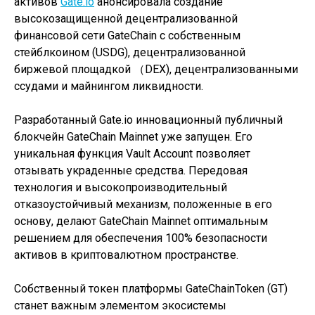
активов
Gate.io
анонсировала создание
высокозащищенной децентрализованной
финансовой сети GateChain с собственным
стейблкоином (USDG), децентрализованной
биржевой площадкой （DEX), децентрализованными
ссудами и майнингом ликвидности.
Разработанный Gate.io инновационный публичный
блокчейн GateChain Mainnet уже запущен. Его
уникальная функция Vault Account позволяет
отзывать украденные средства. Передовая
технология и высокопроизводительный
отказоустойчивый механизм, положенные в его
основу, делают GateChain Mainnet оптимальным
решением для обеспечения 100% безопасности
активов в криптовалютном пространстве.
Собственный токен платформы GateChainToken (GT)
станет важным элементом экосистемы