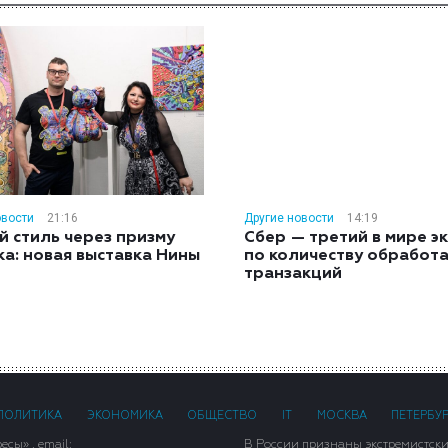
овости
21:16
Другие новости
14:19
й стиль через призму
Сбер — третий в мире э
ка: новая выставка Нины
по количеству обработ
н
транзакций
ПОЛИТИКА
ЭКОНОМИКА
ОБЩЕСТВО
IT
МОСКВА
ПЕТЕРБУ
сы» . email:
В России признаны экстремистск