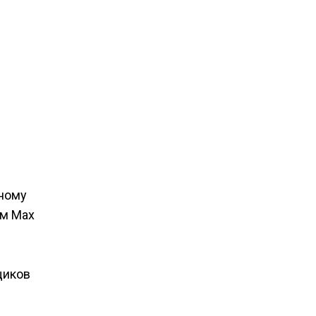
ьному
ом Max
щиков