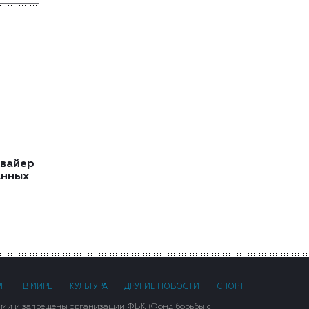
квайер
анных
РГ
В МИРЕ
КУЛЬТУРА
ДРУГИЕ НОВОСТИ
СПОРТ
ими и запрещены организации ФБК (Фонд борьбы с