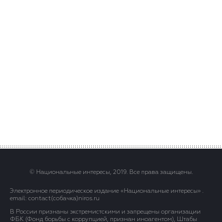
© Национальные интересы, 2019. Все права защищены.
Электронное периодическое издание «Национальные интересы» .
email: contact(сoбaчка)niros.ru
В России признаны экстремистскими и запрещены организации
ФБК (Фонд борьбы с коррупцией, признан иноагентом), Штабы