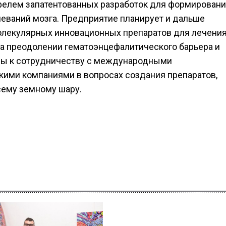
фелем запатентованных разработок для формирован
еваний мозга. Предприятие планирует и дальше
молекулярных инновационных препаратов для лечени
на преодолении гематоэнцефалитического барьера и
овы к сотрудничеству с международными
ими компаниями в вопросах создания препаратов,
сему земному шару.