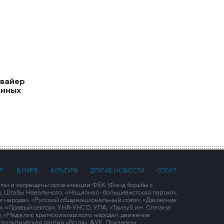
квайер
анных
РГ
В МИРЕ
КУЛЬТУРА
ДРУГИЕ НОВОСТИ
СПОРТ
ими и запрещены организации ФБК (Фонд борьбы с
), Штабы Навального, «Национал-большевистская партия»,
и народа», «Русский общенациональный союз», «Движение
 «Правый сектор», УНА-УНСО, УПА, «Тризуб им. Степана
, «Меджлис крымскотатарского народа», движение
 политическая партия «Воля», АУЕ. Признаны