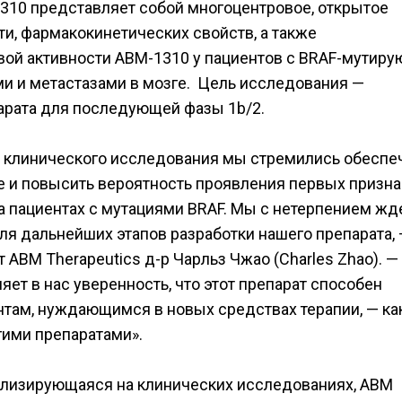
310 представляет собой многоцентровое, открытое
и, фармакокинетических свойств, а также
вой активности ABM-1310 у пациентов с BRAF-мутир
 и метастазами в мозге. Цель исследования —
арата для последующей фазы 1b/2.
о клинического исследования мы стремились обеспе
 и повысить вероятность проявления первых призна
на пациентах с мутациями BRAF. Мы с нетерпением ж
я дальнейших этапов разработки нашего препарата,
ABM Therapeutics д-р Чарльз Чжао (Charles Zhao). —
ет в нас уверенность, что этот препарат способен
там, нуждающимся в новых средствах терапии, — ка
гими препаратами».
ализирующаяся на клинических исследованиях, ABM