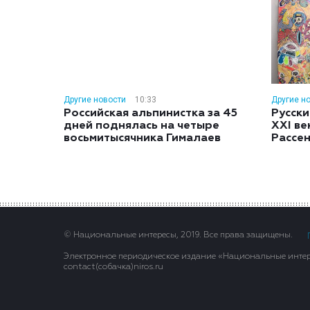
Другие новости
10:33
Другие н
Российская альпинистка за 45
Русски
дней поднялась на четыре
XXI ве
восьмитысячника Гималаев
Рассе
© Национальные интересы, 2019. Все права защищены.
Электронное периодическое издание «Национальные интере
contact(сoбaчка)niros.ru