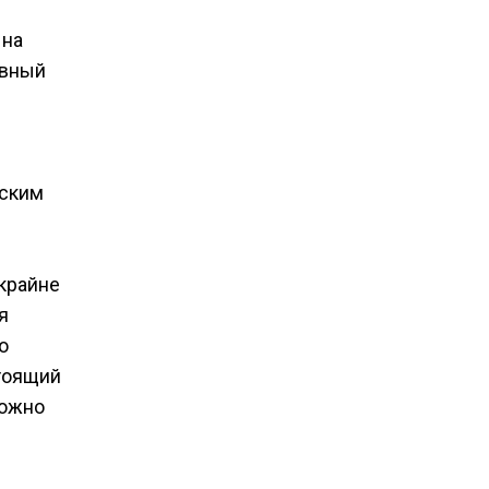
 на
ивный
еским
крайне
я
о
стоящий
можно