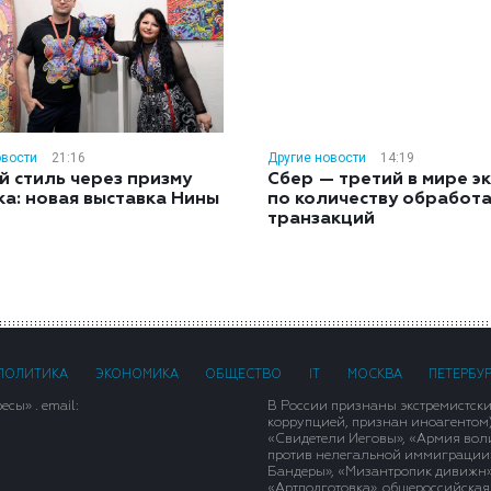
овости
21:16
Другие новости
14:19
й стиль через призму
Сбер — третий в мире э
ка: новая выставка Нины
по количеству обработ
н
транзакций
ПОЛИТИКА
ЭКОНОМИКА
ОБЩЕСТВО
IT
МОСКВА
ПЕТЕРБУ
сы» . email:
В России признаны экстремистск
коррупцией, признан иноагентом
«Свидетели Иеговы», «Армия вол
против нелегальной иммиграции»,
Бандеры», «Мизантропик дивижн»
«Артподготовка», общероссийская