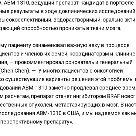
. ABM-1310, ведущий препарат-кандидат в портфеле
ные результаты в ходе доклинических исследований
 высокоселективный, водорастворимый, орально акт
дающий способностью проникать в ткани мозга.
му пациенту ознаменовал важную веху в процессе
циентов и членов их семей, координаторам и клинич
ия, — прокомментировал основатель и генеральный
(Chen Chen). — У многих пациентов с онкологией
ако существующие варианты решения этой проблемы 
едований ABM-1310 заметно продлевал среднее врем
им расчетам, препарат станет ингибитором BRAF новог
ественных опухолей, метастазирующих в мозг. В на
исследования ABM-1310 в США, и мы надеемся как 
 перспективному препарату».