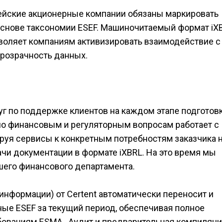
йские акционерные компании обязаны маркировать
 основе таксономии ESEF. Машиночитаемый формат iX
зволяет компаниям активизировать взаимодействие с
розрачность данных.
уг по поддержке клиентов на каждом этапе подготов
по финансовым и регуляторным вопросам работает с
уя сервисы к конкретным потребностям заказчика н
ачи документации в формате iXBRL. На это время мы
шего финансового департамента.
нформации) от Certent автоматически переносит и
ые ESEF за текущий период, обеспечивая полное
бованиям ESMA. Аудит и предварительная компиляц