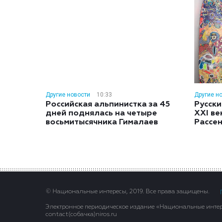
Другие новости
10:33
Другие н
Российская альпинистка за 45
Русски
дней поднялась на четыре
XXI ве
восьмитысячника Гималаев
Рассе
© Национальные интересы, 2019. Все права защищены.
Электронное периодическое издание «Национальные интере
contact(сoбaчка)niros.ru