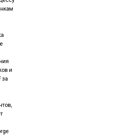
ынкам
ка
е
ания
ков и
 за
нтов,
т
orge