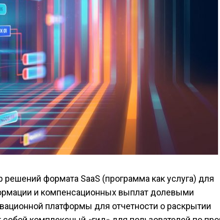
р решений формата SaaS (программа как услуга) для
формации и компенсационных выплат долевыми
вационной платформы для отчетности о раскрытии
 собой комплексный «гид» для пользователей по пр