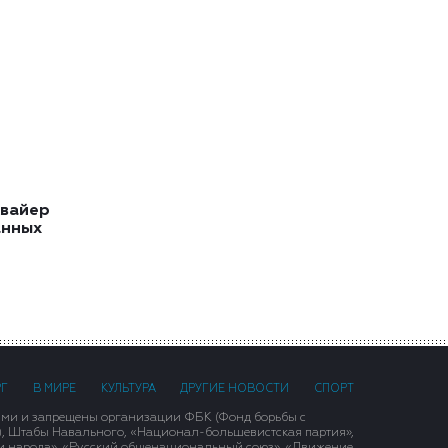
квайер
анных
РГ
В МИРЕ
КУЛЬТУРА
ДРУГИЕ НОВОСТИ
СПОРТ
ими и запрещены организации ФБК (Фонд борьбы с
), Штабы Навального, «Национал-большевистская партия»,