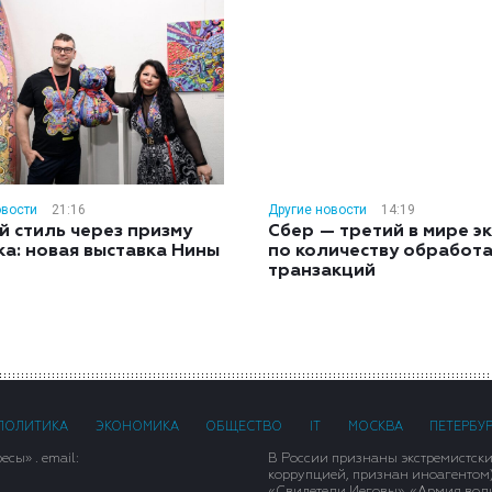
овости
21:16
Другие новости
14:19
й стиль через призму
Сбер — третий в мире э
ка: новая выставка Нины
по количеству обработ
н
транзакций
ПОЛИТИКА
ЭКОНОМИКА
ОБЩЕСТВО
IT
МОСКВА
ПЕТЕРБУ
сы» . email:
В России признаны экстремистск
коррупцией, признан иноагентом