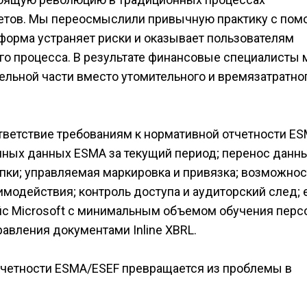
етов. Мы переосмыслили привычную практику с по
форма устраняет риски и оказывает пользователям
го процесса. В результате финансовые специалисты 
ельной части вместо утомительного и времязатратно
ветствие требованиям к нормативной отчетности ES
ных данных ESMA за текущий период; перенос данны
ки; управляемая маркировка и привязка; возможнос
имодействия; контроль доступа и аудиторский след;
с Microsoft с минимальным объемом обучения персо
равления документами Inline XBRL.
тчетности ESMA/ESEF превращается из проблемы в