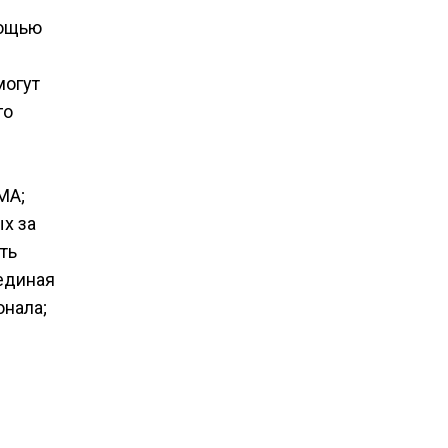
мощью
могут
го
MA;
х за
ть
 единая
нала;