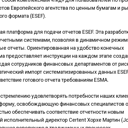
тов Европейского агентства по ценным бумагам и р
ого формата (ESEF).
ая платформа для подачи отчетов ESEF. Эта разработ
 учетными системами, позволяя в динамичном режим
ые отчеты. Ориентированная на удобство конечных
ма предоставляет инструкции на каждом этапе созд
дая сотрудников финансовых департаментов от рис
атический импорт систематизированных данных ESEF
ветствие готового отчета требованиям ESMA.
у стремлению удовлетворять потребности наших клие
тформу, освобождающую финансовых специалистов о
остью обеспечивать соответствие отчетности новым
й исполнительный директор Certent Хорхе Мартин (J
стоящую революцию в традиционных процессах