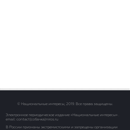
© Национальные интересы, 2019. Все права защищены.
Электронное периодическое издание «Национальные интересы» .
email: contact(сoбaчка)niros.ru
В России признаны экстремистскими и запрещены организации