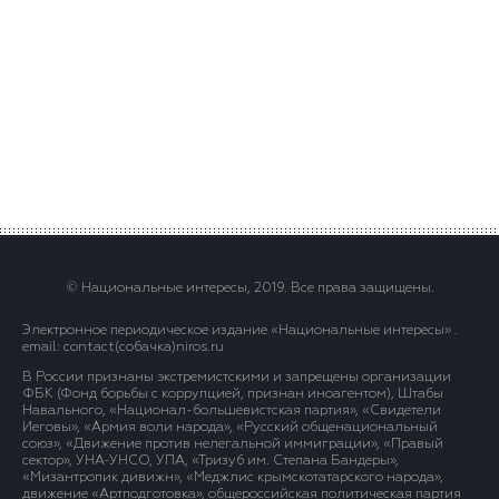
© Национальные интересы, 2019. Все права защищены.
Электронное периодическое издание «Национальные интересы» .
email: contact(сoбaчка)niros.ru
В России признаны экстремистскими и запрещены организации
ФБК (Фонд борьбы с коррупцией, признан иноагентом), Штабы
Навального, «Национал-большевистская партия», «Свидетели
Иеговы», «Армия воли народа», «Русский общенациональный
союз», «Движение против нелегальной иммиграции», «Правый
сектор», УНА-УНСО, УПА, «Тризуб им. Степана Бандеры»,
«Мизантропик дивижн», «Меджлис крымскотатарского народа»,
движение «Артподготовка», общероссийская политическая партия