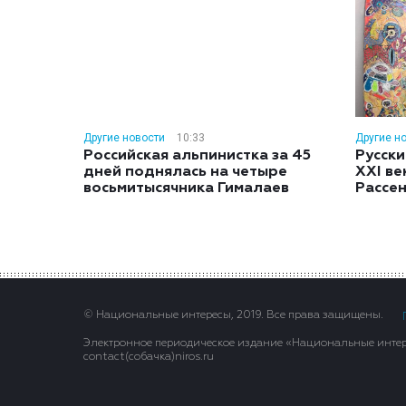
Другие новости
10:33
Другие н
Российская альпинистка за 45
Русски
дней поднялась на четыре
XXI ве
восьмитысячника Гималаев
Рассе
© Национальные интересы, 2019. Все права защищены.
Электронное периодическое издание «Национальные интере
contact(сoбaчка)niros.ru