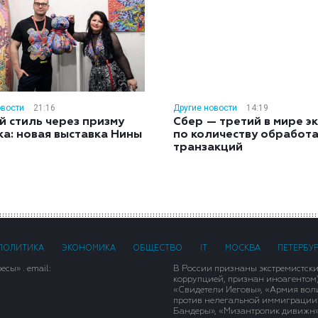
овости
21:16
Другие новости
14:19
й стиль через призму
Сбер — третий в мире э
ка: новая выставка Нины
по количеству обработ
н
транзакций
ПОЛИТИКА
ЭКОНОМИКА
ОБЩЕСТВО
IT
МОСКВА
ПЕТЕРБУ
сы» . email:
В России признаны экстремистск
коррупцией, признан иноагентом
«Свидетели Иеговы», «Армия вол
против нелегальной иммиграции»,
Бандеры», «Мизантропик дивижн»