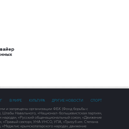
квайер
анных
РГ
В МИРЕ
КУЛЬТУРА
ДРУГИЕ НОВОСТИ
СПОРТ
ими и запрещены организации ФБК (Фонд борьбы с
), Штабы Навального, «Национал-большевистская партия»,
и народа», «Русский общенациональный союз», «Движение
 «Правый сектор», УНА-УНСО, УПА, «Тризуб им. Степана
, «Меджлис крымскотатарского народа», движение