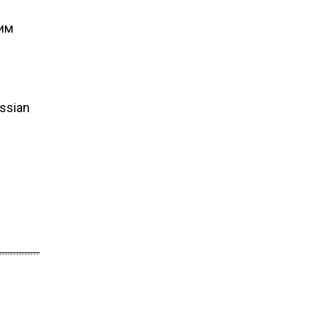
ким
ssian