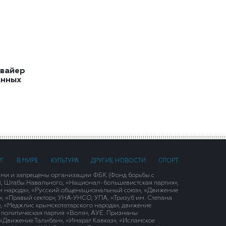
квайер
анных
РГ
В МИРЕ
КУЛЬТУРА
ДРУГИЕ НОВОСТИ
СПОРТ
ими и запрещены организации ФБК (Фонд борьбы с
), Штабы Навального, «Национал-большевистская партия»,
и народа», «Русский общенациональный союз», «Движение
 «Правый сектор», УНА-УНСО, УПА, «Тризуб им. Степана
, «Меджлис крымскотатарского народа», движение
 политическая партия «Воля», АУЕ. Признаны
«Движение Талибан», «Имарат Кавказ», «Исламское