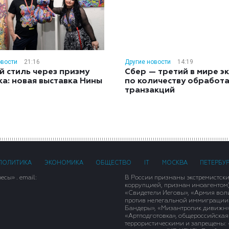
овости
21:16
Другие новости
14:19
й стиль через призму
Сбер — третий в мире э
ка: новая выставка Нины
по количеству обработ
н
транзакций
ПОЛИТИКА
ЭКОНОМИКА
ОБЩЕСТВО
IT
МОСКВА
ПЕТЕРБУ
сы» . email:
В России признаны экстремистск
коррупцией, признан иноагентом
«Свидетели Иеговы», «Армия вол
против нелегальной иммиграции»,
Бандеры», «Мизантропик дивижн»
«Артподготовка», общероссийская
террористическими и запрещены: 