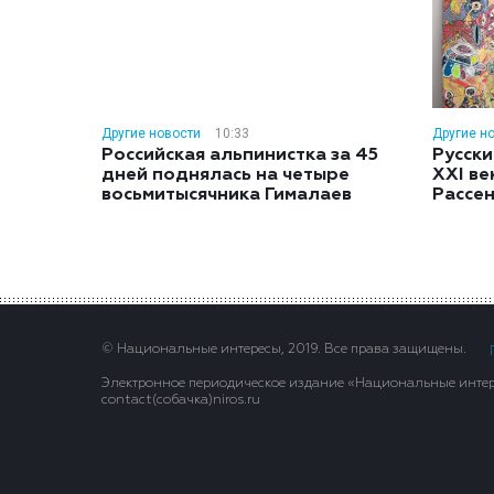
Другие новости
10:33
Другие н
Российская альпинистка за 45
Русски
дней поднялась на четыре
XXI ве
восьмитысячника Гималаев
Рассе
© Национальные интересы, 2019. Все права защищены.
Электронное периодическое издание «Национальные интере
contact(сoбaчка)niros.ru