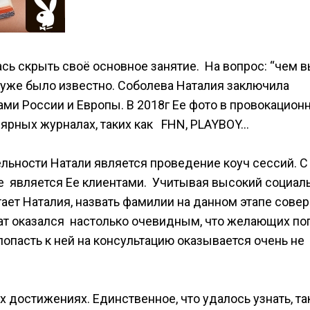
сь скрыть своё основное занятие. На вопрос: “чем 
ак уже было известно. Соболева Наталия заключила
и России и Европы. В 2018г Ее фото в провокацион
ярных журналах, таких как FHN, PLAYBOY…
ьности Натали является проведение коуч сессий. С
е является Ее клиентами. Учитывая высокий социал
отает Наталия, назвать фамилии на данном этапе сове
тат оказался настолько очевидным, что желающих поп
попасть к ней на консультацию оказывается очень не
 достижениях. Единственное, что удалось узнать, та