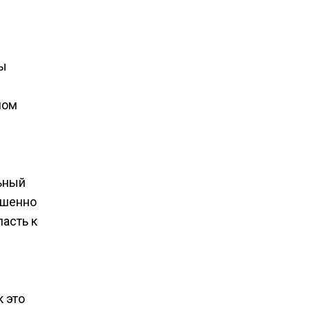
вы
ном
ьный
ршенно
асть к
к это