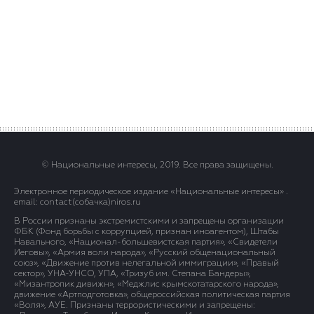
© Национальные интересы, 2019. Все права защищены.
Электронное периодическое издание «Национальные интересы» .
email: contact(сoбaчка)niros.ru
В России признаны экстремистскими и запрещены организации
ФБК (Фонд борьбы с коррупцией, признан иноагентом), Штабы
Навального, «Национал-большевистская партия», «Свидетели
Иеговы», «Армия воли народа», «Русский общенациональный
союз», «Движение против нелегальной иммиграции», «Правый
сектор», УНА-УНСО, УПА, «Тризуб им. Степана Бандеры»,
«Мизантропик дивижн», «Меджлис крымскотатарского народа»,
движение «Артподготовка», общероссийская политическая партия
«Воля», АУЕ. Признаны террористическими и запрещены: