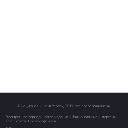
© Национальные интересы, 2019. Все права защищены.
Электронное периодическое издание «Национальные интересы» .
email: contact(сoбaчка)niros.ru