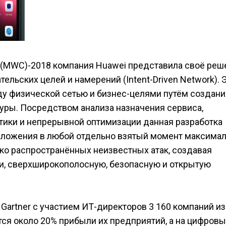
 (MWC)-2018 компания Huawei представила своё реш
ельских целей и намерений (Intent-Driven Network). 
у физической сетью и бизнес-целями путём создани
уры. Посредством анализа назначения сервиса,
тики и непрерывной оптимизации данная разработка
иложения в любой отдельно взятый момент максима
око распространённых неизвестных атак, создавая
ии, сверхширокополосную, безопасную и открытую
Gartner с участием ИТ-директоров 3 160 компаний из
тся около 20% прибыли их предприятий, а на цифров