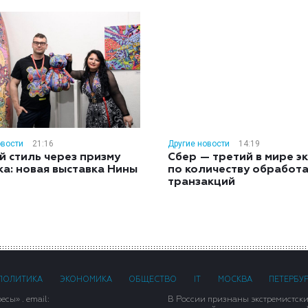
овости
21:16
Другие новости
14:19
й стиль через призму
Сбер — третий в мире э
ка: новая выставка Нины
по количеству обработ
н
транзакций
ПОЛИТИКА
ЭКОНОМИКА
ОБЩЕСТВО
IT
МОСКВА
ПЕТЕРБУ
сы» . email:
В России признаны экстремистск