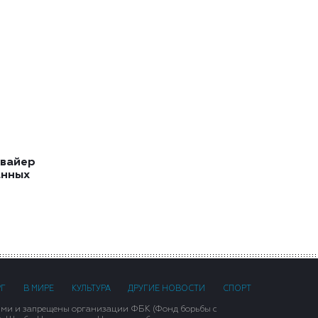
квайер
анных
РГ
В МИРЕ
КУЛЬТУРА
ДРУГИЕ НОВОСТИ
СПОРТ
ими и запрещены организации ФБК (Фонд борьбы с