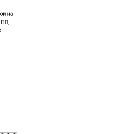
ой на
ИПП,
х
е