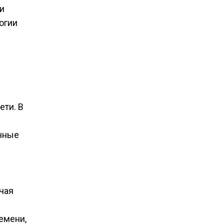
и
огии
ети. В
анные
чая
емени,