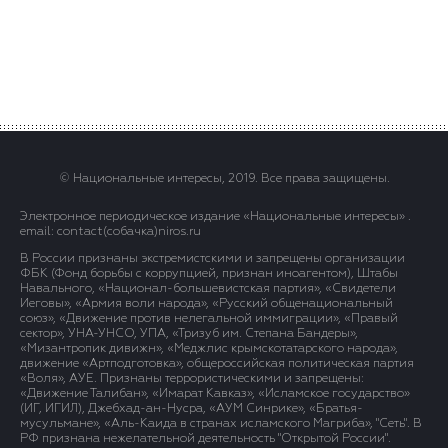
© Национальные интересы, 2019. Все права защищены.
Электронное периодическое издание «Национальные интересы» .
email: contact(сoбaчка)niros.ru
В России признаны экстремистскими и запрещены организации
ФБК (Фонд борьбы с коррупцией, признан иноагентом), Штабы
Навального, «Национал-большевистская партия», «Свидетели
Иеговы», «Армия воли народа», «Русский общенациональный
союз», «Движение против нелегальной иммиграции», «Правый
сектор», УНА-УНСО, УПА, «Тризуб им. Степана Бандеры»,
«Мизантропик дивижн», «Меджлис крымскотатарского народа»,
движение «Артподготовка», общероссийская политическая партия
«Воля», АУЕ. Признаны террористическими и запрещены:
«Движение Талибан», «Имарат Кавказ», «Исламское государство»
(ИГ, ИГИЛ), Джебхад-ан-Нусра, «АУМ Синрике», «Братья-
мусульмане», «Аль-Каида в странах исламского Магриба», "Сеть". В
РФ признана нежелательной деятельность "Открытой России".