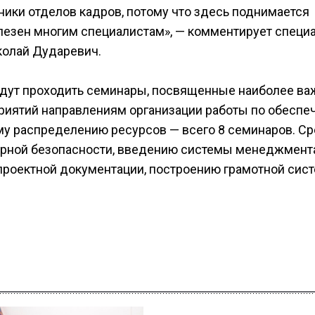
дники отделов кадров, потому что здесь поднимается
олезен многим специалистам», — комментирует специ
колай Дударевич.
удут проходить семинары, посвященные наиболее в
риятий направлениям организации работы по обесп
му распределению ресурсов — всего 8 семинаров. С
жарной безопасности, введению системы менеджмент
 проектной документации, построению грамотной сис