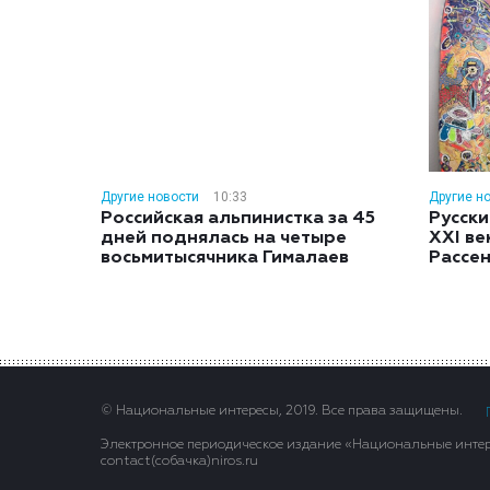
Другие новости
10:33
Другие н
Российская альпинистка за 45
Русски
дней поднялась на четыре
XXI ве
восьмитысячника Гималаев
Рассе
© Национальные интересы, 2019. Все права защищены.
Электронное периодическое издание «Национальные интере
contact(сoбaчка)niros.ru