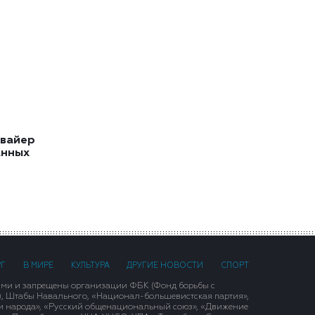
квайер
анных
РГ
В МИРЕ
КУЛЬТУРА
ДРУГИЕ НОВОСТИ
СПОРТ
ими и запрещены организации ФБК (Фонд борьбы с
), Штабы Навального, «Национал-большевистская партия»,
и народа», «Русский общенациональный союз», «Движение