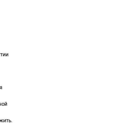
ятии
я
ной
жить.