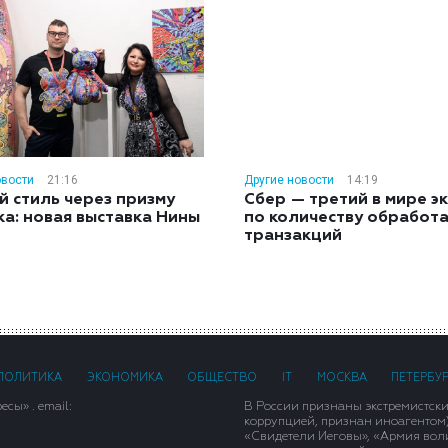
овости
21:16
Другие новости
14:19
й стиль через призму
Сбер — третий в мире э
ка: новая выставка Нины
по количеству обработ
н
транзакций
ПОЛИТИКА
ЭКОНОМИКА
ОБЩЕСТВО
IT
МОСКВА
ПЕТЕРБУ
сы» . email:
В России признаны экстремистск
коррупцией, признан иноагентом
«Свидетели Иеговы», «Армия вол