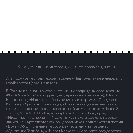
© Национальные интересы, 2019. Все права защищены.
Электронное периодическое издание «Национальные интересы» .
email: contact(сoбaчка)niros.ru
В России признаны экстремистскими и запрещены организации
ФБК (Фонд борьбы с коррупцией, признан иноагентом), Штабы
Навального, «Национал-большевистская партия», «Свидетели
Иеговы», «Армия воли народа», «Русский общенациональный
союз», «Движение против нелегальной иммиграции», «Правый
сектор», УНА-УНСО, УПА, «Тризуб им. Степана Бандеры»,
«Мизантропик дивижн», «Меджлис крымскотатарского народа»,
движение «Артподготовка», общероссийская политическая партия
«Воля», АУЕ. Признаны террористическими и запрещены:
«Движение Талибан», «Имарат Кавказ», «Исламское государство»