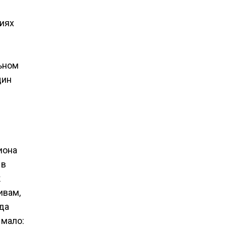
виях
льном
щин
иона
 в
к
ивам,
да
 мало: