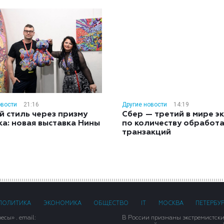
овости
21:16
Другие новости
14:19
й стиль через призму
Сбер — третий в мире э
ка: новая выставка Нины
по количеству обработ
н
транзакций
ПОЛИТИКА
ЭКОНОМИКА
ОБЩЕСТВО
IT
МОСКВА
ПЕТЕРБУ
сы» . email:
В России признаны экстремистск