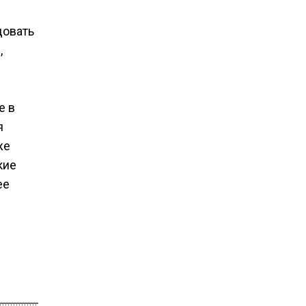
довать
,
е в
я
же
кие
ее