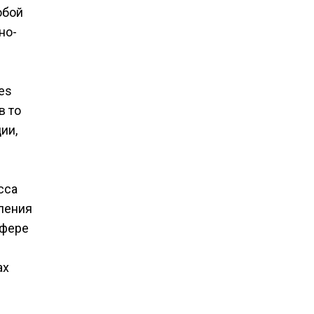
обой
но-
es
в то
ии,
cca
ления
сфере
ах