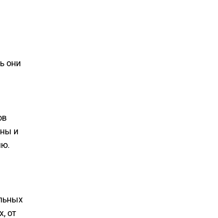
ь они
ов
ьны и
ню.
альных
, от