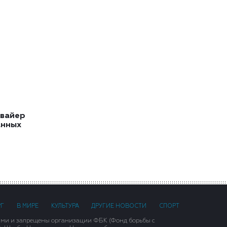
квайер
анных
РГ
В МИРЕ
КУЛЬТУРА
ДРУГИЕ НОВОСТИ
СПОРТ
ими и запрещены организации ФБК (Фонд борьбы с