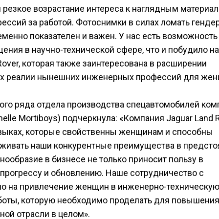
 резкое возрастание интереса к наглядным материал
ссий за работой. Фотоснимки в силах ломать генде
еменно показателен и важен. У нас есть возможность
ения в научно-технической сфере, что и побудило на
Rover, которая также заинтересована в расширении
их реалии нынешних инженерных профессий для жен
ого ряда отдела производства спецавтомобилей ком
elle Mortiboys) подчеркнула: «Компания Jaguar Land 
авыках, которые свойственны женщинам и способны
рживать наши конкурентные преимущества в предст
нообразие в бизнесе не только приносит пользу в
 прогрессу и обновлению. Наше сотрудничество с
ено на привлечение женщин в инженерно-техническу
работы, которую необходимо проделать для повышени
ой отрасли в целом».