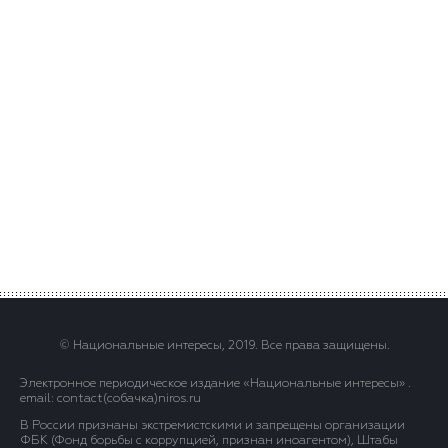
© Национальные интересы, 2019. Все права защищены.
Электронное периодическое издание «Национальные интересы» .
email: contact(сoбaчка)niros.ru
В России признаны экстремистскими и запрещены организации
ФБК (Фонд борьбы с коррупцией, признан иноагентом), Штабы