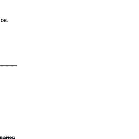
ов.
квайер