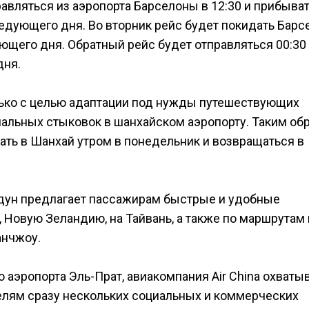
авляться из аэропорта Барселоны в 12:30 и прибыват
ледующего дня. Во вторник рейс будет покидать Барс
ующего дня. Обратный рейс будет отправляться 00:30
дня.
лько с целью адаптации под нужды путешествующих
мальных стыковок в шанхайском аэропорту. Таким об
ть в Шанхай утром в понедельник и возвращаться в
дун предлагает пассажирам быстрые и удобные
 Новую Зеландию, на Тайвань, а также по маршрутам
анчжоу.
 аэропорта Эль-Прат, авиакомпания Air China охваты
елям сразу нескольких социальных и коммерческих