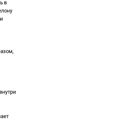
ь в
елону
 и
разом,
 внутри
вает