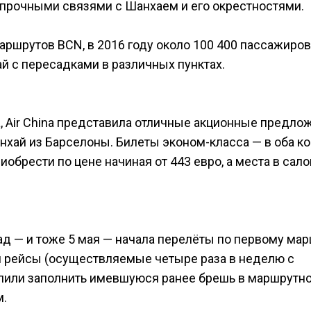
прочными связями с Шанхаем и его окрестностями.
аршрутов BCN, в 2016 году около 100 400 пассажиров
й с пересадками в различных пунктах.
, Air China представила отличные акционные предло
хай из Барселоны. Билеты эконом-класса — в оба кон
иобрести по цене начиная от 443 евро, а места в сал
зад — и тоже 5 мая — начала перелёты по первому ма
и рейсы (осуществляемые четыре раза в неделю с
лили заполнить имевшуюся ранее брешь в маршрутно
м.