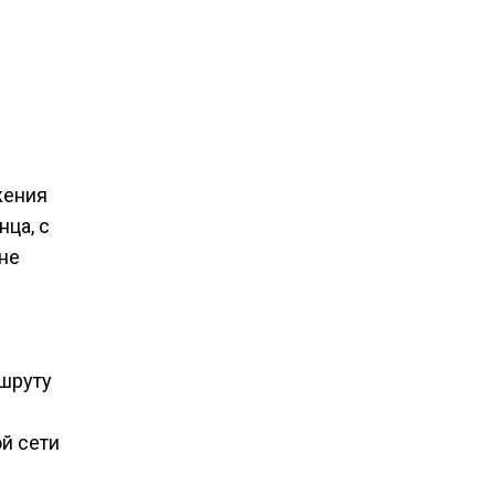
жения
ца, с
оне
ршруту
й сети