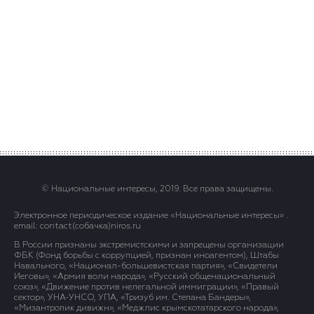
© Национальные интересы, 2019. Все права защищены.
Электронное периодическое издание «Национальные интересы» .
email: contact(сoбaчка)niros.ru
В России признаны экстремистскими и запрещены организации
ФБК (Фонд борьбы с коррупцией, признан иноагентом), Штабы
Навального, «Национал-большевистская партия», «Свидетели
Иеговы», «Армия воли народа», «Русский общенациональный
союз», «Движение против нелегальной иммиграции», «Правый
сектор», УНА-УНСО, УПА, «Тризуб им. Степана Бандеры»,
«Мизантропик дивижн», «Меджлис крымскотатарского народа»,