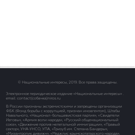
© Национальные интересы, 2019. Все права защищены.
Электронное периодическое издание «Национальные интересы» .
email: contact(сoбaчка)niros.ru
В России признаны экстремистскими и запрещены организации
ФБК (Фонд борьбы с коррупцией, признан иноагентом), Штабы
Навального, «Национал-большевистская партия», «Свидетели
Иеговы», «Армия воли народа», «Русский общенациональный
союз», «Движение против нелегальной иммиграции», «Правый
сектор», УНА-УНСО, УПА, «Тризуб им. Степана Бандеры»,
«Мизантропик дивижн», «Меджлис крымскотатарского народа»,