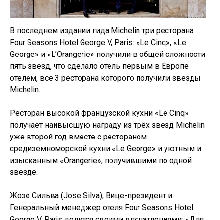
В последнем издании гида Michelin три ресторана
Four Seasons Hotel George V, Paris: «Le Cinq», «Le
George» и «L’Orangerie» получили в общей сложности
пять звезд, что сделало отель первым в Европе
отелем, все 3 ресторана которого получили звезды
Michelin.
Ресторан высокой французской кухни «Le Cinq»
получает наивысшую награду из трёх звезд Michelin
уже второй год вместе с рестораном
средиземноморской кухни «Le George» и уютным и
изысканным «Orangerie», получившими по одной
звезде.
Жозе Сильва (Jose Silva), Вице-президент и
Генеральный менеджер отеля Four Seasons Hotel
George V, Paris делится своими впечатлениями: «Для