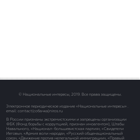
© Национальные интересы, 2019. Все права защищены.
Электронное периодическое издание «Национальные интересы» .
email: contact(сoбaчка)niros.ru
В России признаны экстремистскими и запрещены организации
ФБК (Фонд борьбы с коррупцией, признан иноагентом), Штабы
Навального, «Национал-большевистская партия», «Свидетели
Иеговы», «Армия воли народа», «Русский общенациональный
союз», «Движение против нелегальной иммиграции», «Правый