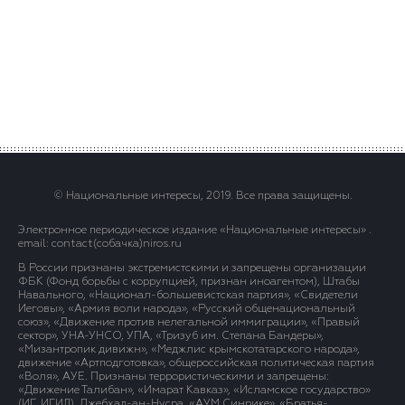
© Национальные интересы, 2019. Все права защищены.
Электронное периодическое издание «Национальные интересы» .
email: contact(сoбaчка)niros.ru
В России признаны экстремистскими и запрещены организации
ФБК (Фонд борьбы с коррупцией, признан иноагентом), Штабы
Навального, «Национал-большевистская партия», «Свидетели
Иеговы», «Армия воли народа», «Русский общенациональный
союз», «Движение против нелегальной иммиграции», «Правый
сектор», УНА-УНСО, УПА, «Тризуб им. Степана Бандеры»,
«Мизантропик дивижн», «Меджлис крымскотатарского народа»,
движение «Артподготовка», общероссийская политическая партия
«Воля», АУЕ. Признаны террористическими и запрещены:
«Движение Талибан», «Имарат Кавказ», «Исламское государство»
(ИГ, ИГИЛ), Джебхад-ан-Нусра, «АУМ Синрике», «Братья-