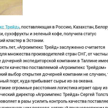
кс Трейд»
, поставляющая в Россию, Казахстан, Бело
хи, сухофрукты и зеленый кофе, получила статус
ий кластер в Эстонии.
ть лет, «Агроимпекс Трейд» заслуженно считается
для множества производителей стран СНГ, от частны
ие дочерней экспедиторской компании в Таллине име
вести качество поставляемой «Агроимпекс Трейдом»
кий выбор открытия дочерней компании не случаен, т
ный порт, куда прибывает сырье из-за океана.
 такие огромные расстояния логистика играет одну из
ческий директор «Агроимпекс Трейда» Сергей Толсти
зволяет в разы усилить контроль качества поставля
индивидуальном подходе, который труднодостижим п