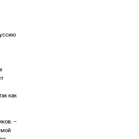
руссию
х
ет
ак как
ков. –
емой
ри