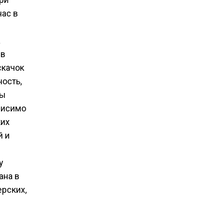
нас в
а
 в
скачок
ость,
ны
висимо
ких
й и
у
ана в
ерских,