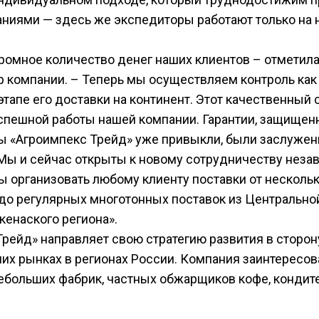
ниями — здесь же экспедиторы работают только на 
громное количество денег наших клиентов – отметил
р компании. – Теперь мы осуществляем контроль как
 этапе его доставки на континент. Этот качественный 
успешной работы нашей компании. Гарантии, защищенн
ры «Агроимпекс Трейд» уже привыкли, были заслуже
Мы и сейчас открыты к новому сотрудничеству неза
вы организовать любому клиенту поставки от несколь
 до регулярных многотонных поставок из Центрально
кенаского региона».
рейд» направляет свою стратегию развития в сторон
их рынках в регионах России. Компания заинтересов
небольших фабрик, частных обжарщиков кофе, кондит