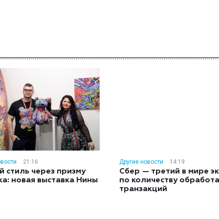
овости
21:16
Другие новости
14:19
й стиль через призму
Сбер — третий в мире э
ка: новая выставка Нины
по количеству обработ
н
транзакций