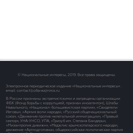
© Национальные интересы, 2019. Все права защищены.
Электронное периодическое издание «Национальные интересы» .
email: contact(сoбaчка)niros.ru
В России признаны экстремистскими и запрещены организации
ФБК (Фонд борьбы с коррупцией, признан иноагентом), Штабы
Навального, «Национал-большевистская партия», «Свидетели
Иеговы», «Армия воли народа», «Русский общенациональный
союз», «Движение против нелегальной иммиграции», «Правый
сектор», УНА-УНСО, УПА, «Тризуб им. Степана Бандеры»,
«Мизантропик дивижн», «Меджлис крымскотатарского народа»,
движение «Артподготовка», общероссийская политическая партия