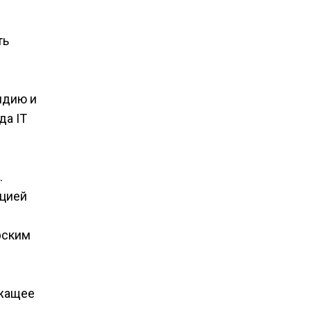
ть
ндию и
да IT
.
ацией
рским
ежащее