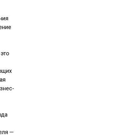
ния
ение
 это
яющих
ая
знес-
ода
еля —