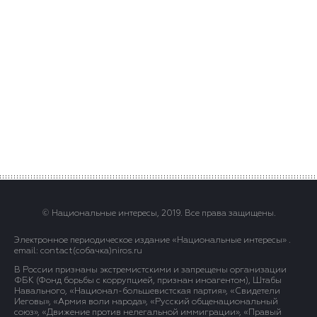
© Национальные интересы, 2019. Все права защищены.
Электронное периодическое издание «Национальные интересы» .
email: contact(сoбaчка)niros.ru
В России признаны экстремистскими и запрещены организации
ФБК (Фонд борьбы с коррупцией, признан иноагентом), Штабы
Навального, «Национал-большевистская партия», «Свидетели
Иеговы», «Армия воли народа», «Русский общенациональный
союз», «Движение против нелегальной иммиграции», «Правый