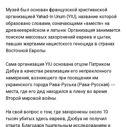
Музей был основан французской христианской
организацией Yahad-In Unum (YIU), название которой
образовано словами, означающими «вместе» на
древнееврейском и латыни. Организация занимается
поиском массовых захоронений евреев и цыган,
павших жертвами нацистского геноцида в странах
Восточной Европы.
Сама организация YIU основана отцом Патриком
Дебуа в качестве реализации его непреклонного
намерения, возникшего при посещении им
украинского города Рава-Руська (Рава-Русская) ―
места, где его дед находился в плену во время
Второй мировой войны.
На свой вопрос о том, где захоронены около 10
тысяч убитых здесь евреев, Дюбуа не получил
ответа. Благодаря тщательным исследованиям и