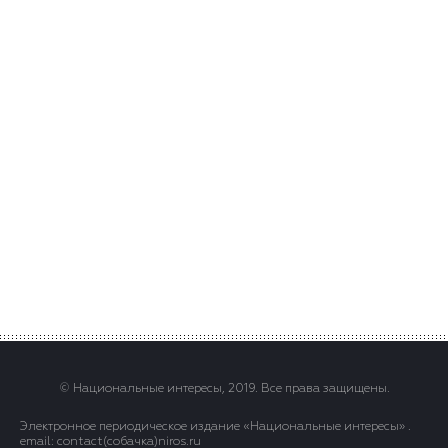
© Национальные интересы, 2019. Все права защищены.
Электронное периодическое издание «Национальные интересы» .
email: contact(сoбaчка)niros.ru