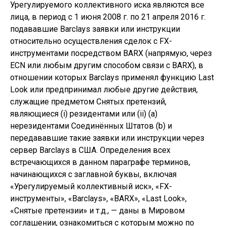
Урегулируемого коллективного иска являются все
лица, в период с 1 июня 2008 г. по 21 апреля 2016 г.
подававшие Barclays заявки или инструкции
относительно осуществления сделок с FX-
инструментами посредством BARX (напрямую, через
ECN или любым другим способом связи с BARX), в
отношении которых Barclays применял функцию Last
Look или предпринимал любые другие действия,
служащие предметом Снятых претензий,
являющиеся (i) резидентами или (ii) (a)
нерезидентами Соединённых Штатов (b) и
передававшие такие заявки или инструкции через
сервер Barclays в США. Определения всех
встречающихся в данном параграфе терминов,
начинающихся с заглавной буквы, включая
«Урегулируемый коллективный иск», «FX-
инструменты», «Barclays», «BARX», «Last Look»,
«Снятые претензии» и т.д., — даны в Мировом
соглашении, ознакомиться с которым можно по