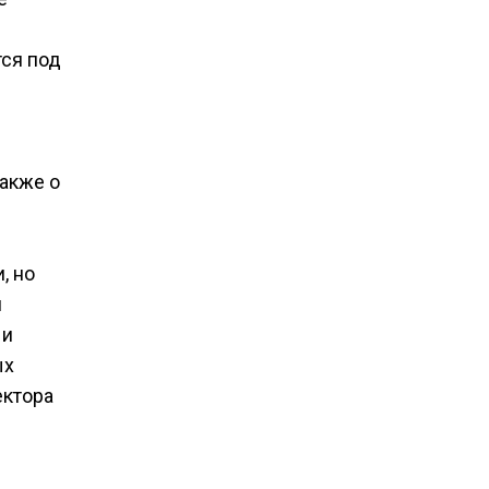
тся под
также о
, но
и
 и
ых
ектора