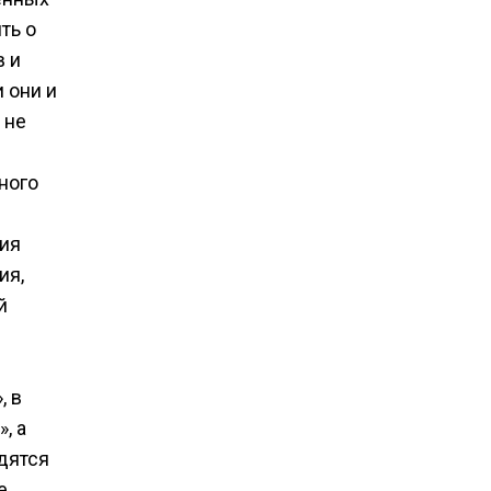
ть о
в и
и они и
 не
ного
ния
ия,
й
, в
, а
дятся
е