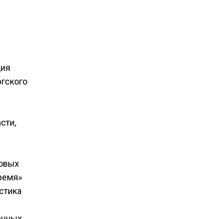
ция
гского
сти,
говых
ремя»
стика
енных