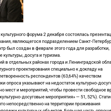
культурного форума 2 декабря состоялась презента
вания, являющегося подразделением Санкт-Петербур
тр был создан в феврале этого года для разработки,
 культуры, досуга и туризма.
й в отдельных районах города и Ленинградской обла
урного проектирования специально к докладу на
етворенность респондентов (63,64%) качеством
ики опроса указывают на недостаток культурно-досу
но мест и мероприятий, чтобы провести свободное в
 культурно-досуговые мероприятия» — 51, 52%). Стати
 что непосредственно на территории проживания
олодежи культурных объектов. Большая часть опрош