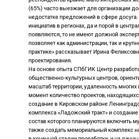
(65%) часто выезжает для организации дос
недостатке предложений в сфере досуга.
инициатив в регионах, да и порой в центра
появляются, то не имеют должной эксперт
позволяет как администрации, так и круп
практике» рассказывает Ирина Феликсовн
проектирования.
На основе опыта СПбГИК Центр разработа
общественно-культурных центров, ориент
масштаб территории, удаленность многих 
момент количество проектов, находящихся
создание в Кировском районе Ленинградс
комплекса «Ладожский тракт» и создание 
состав которого планируются включить м
также создать мемориальный комплекс на
в конечной стадии проработки, и на данн