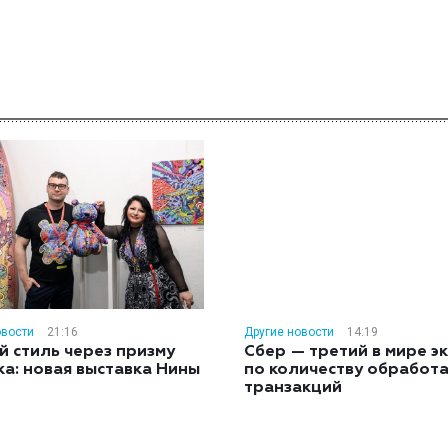
овости
21:16
Другие новости
14:19
й стиль через призму
Сбер — третий в мире э
ка: новая выставка Нины
по количеству обработ
н
транзакций