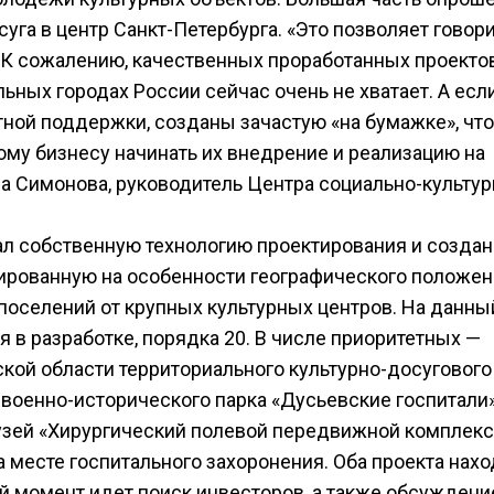
уга в центр Санкт-Петербурга. «Это позволяет говори
 К сожалению, качественных проработанных проекто
льных городах России сейчас очень не хватает. А есл
ной поддержки, созданы зачастую «на бумажке», что
ному бизнесу начинать их внедрение и реализацию на
а Симонова, руководитель Центра социально-культур
л собственную технологию проектирования и созда
ированную на особенности географического положен
поселений от крупных культурных центров. На данны
 в разработке, порядка 20. В числе приоритетных —
кой области территориального культурно-досугового
военно-исторического парка «Дусьевские госпитали»
узей «Хирургический полевой передвижной комплекс»
 месте госпитального захоронения. Оба проекта нахо
ый момент идет поиск инвесторов, а также обсуждени