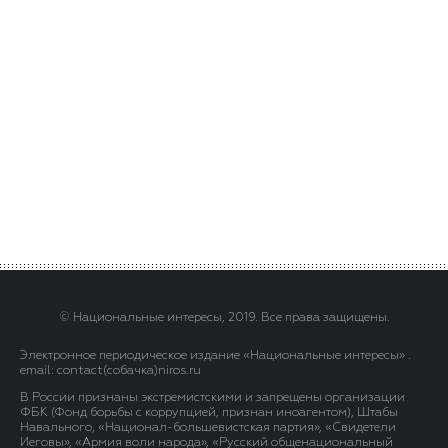
© Национальные интересы, 2019. Все права защищены.
Электронное периодическое издание «Национальные интересы» .
email: contact(сoбaчка)niros.ru
В России признаны экстремистскими и запрещены организации
ФБК (Фонд борьбы с коррупцией, признан иноагентом), Штабы
Навального, «Национал-большевистская партия», «Свидетели
Иеговы», «Армия воли народа», «Русский общенациональный