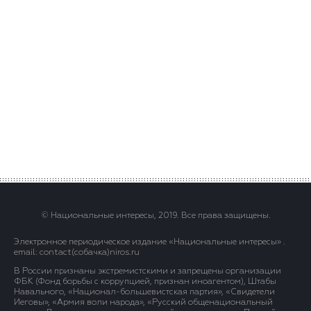
© Национальные интересы, 2019. Все права защищены.
Электронное периодическое издание «Национальные интересы» .
email: contact(сoбaчка)niros.ru
В России признаны экстремистскими и запрещены организации
ФБК (Фонд борьбы с коррупцией, признан иноагентом), Штабы
Навального, «Национал-большевистская партия», «Свидетели
Иеговы», «Армия воли народа», «Русский общенациональный