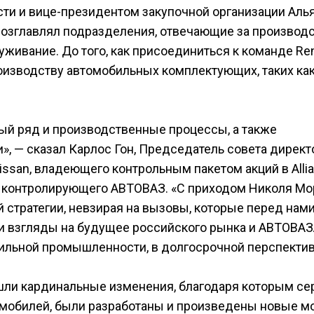
ти и вице-президентом закупочной организации Аль
 возглавлял подразделения, отвечающие за производс
живание. До того, как присоединиться к команде Ren
производству автомобильных комплектующих, таких ка
й ряд и производственные процессы, а также
», — сказал Карлос Гон, Председатель совета директ
ssan, владеющего контрольным пакетом акций в Alli
я, контролирующего АВТОВАЗ. «С приходом Николя М
стратегии, невзирая на вызовы, которые перед нами
и взгляды на будущее российского рынка и АВТОВАЗА
ильной промышленности, в долгосрочной перспектив
шли кардинальные изменения, благодаря которым се
мобилей, были разработаны и произведены новые м