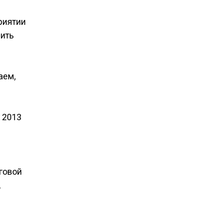
риятии
чить
аем,
 2013
нговой
,