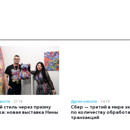
овости
21:16
Другие новости
14:19
й стиль через призму
Сбер — третий в мире э
ка: новая выставка Нины
по количеству обработ
н
транзакций