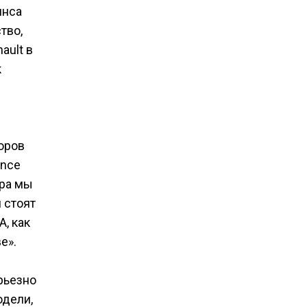
янса
тво,
ault в
к
оров
ance
ора мы
 стоят
, как
е».
рьезно
одели,