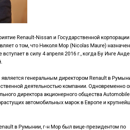
приятие Renault-Nissan и Государственной корпорации
яет о том, что Николя Мор (Nicolas Maure) назначен
ступает в силу 4 апреля 2016 г., когда Бу Инге Анд
.
 является генеральным директором Renault в Румыни
дственной деятельностью компании. Одновременно о
льного директора акционерного общества Automobile
орастущих автомобильных марок в Европе и крупней
enault в Румынии, г-н Мор был вице-президентом по