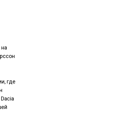
 на
ерссон
и, где
н
 Dacia
шей