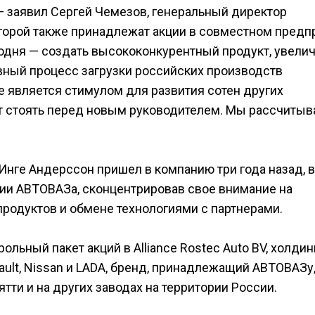
— заявил Сергей Чемезов, генеральный директор
оторой также принадлежат акции в совместном предп
егодня — создать высококонкурентный продукт, увели
вный процесс загрузки российских производств
е является стимулом для развития сотен других
ут стоять перед новым руководителем. Мы рассчитыв
ге Андерссон пришел в компанию три года назад, в
ции АВТОВАЗа, сконцентрировав свое внимание на
продуктов и обмене технологиями с партнерами.
ольный пакет акций в Alliance Rostec Auto BV, холди
ult, Nissan и LADA, бренд, принадлежащий АВТОВАЗу
тти и на других заводах на территории России.