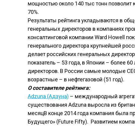
мощностью около 140 тыс тонн позволит 
70%.
Результаты рейтинга укладываются в об
генеральных директоров в компаниях пр
консалтинговой компании Ward Howell по
генерального директора крупнейшей росси
делает российских генеральных директо
показатель – 53 года, в Японии – более 6
директоров. В России самые молодые CEO 
возрастные – в нефтегазовой (51 год).
О составителе рейтинга:
Adzuna (Адзуна)
– международный агрегато
существования Adzuna выросла из британ
месяцВ конце 2014 года компания была пр
Будущего» (Future Fifty). Развитием ком