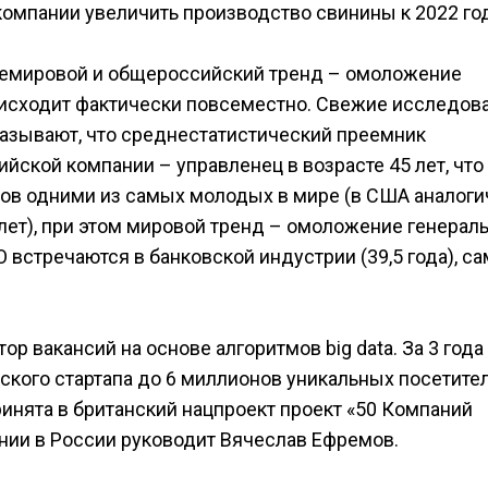
компании увеличить производство свинины к 2022 го
щемировой и общероссийский тренд – омоложение
оисходит фактически повсеместно. Свежие исследов
казывают, что среднестатистический преемник
йской компании – управленец в возрасте 45 лет, что
ров одними из самых молодых в мире (в США аналог
0 лет), при этом мировой тренд – омоложение генерал
встречаются в банковской индустрии (39,5 года), с
р вакансий на основе алгоритмов big data. За 3 года
ского стартапа до 6 миллионов уникальных посетите
инята в британский нацпроект проект «50 Компаний
пании в России руководит Вячеслав Ефремов.