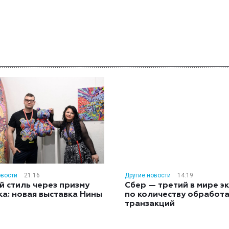
овости
21:16
Другие новости
14:19
й стиль через призму
Сбер — третий в мире э
ка: новая выставка Нины
по количеству обработ
н
транзакций