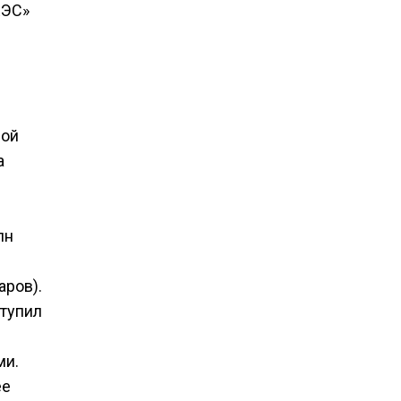
ЕЭС»
ной
а
лн
аров).
ступил
ми.
ее