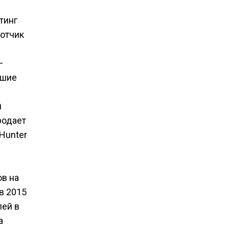
тинг
ботчик
–
вшие
й
родает
dHunter
ов на
в 2015
лей в
а