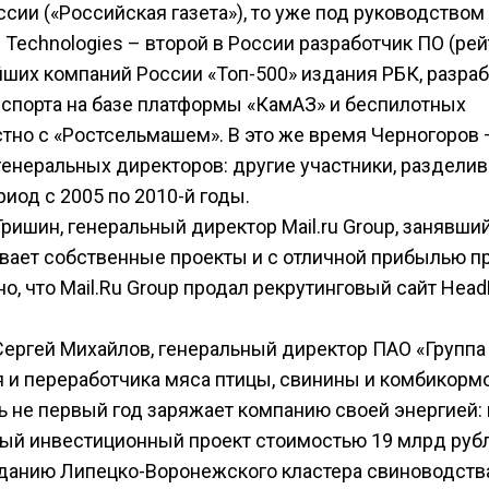
сии («Российская газета»), то уже под руководством
e Technologies – второй в России разработчик ПО (рей
йших компаний России «Топ-500» издания РБК, разра
спорта на базе платформы «КамАЗ» и беспилотных
но с «Ростсельмашем». В это же время Черногоров 
генеральных директоров: другие участники, раздели
риод с 2005 по 2010-й годы.
ришин, генеральный директор Mail.ru Group, занявши
ивает собственные проекты и с отличной прибылью п
но, что Mail.Ru Group продал рекрутинговый сайт Hea
Сергей Михайлов, генеральный директор ПАО «Группа
 и переработчика мяса птицы, свинины и комбикорм
 не первый год заряжает компанию своей энергией: 
ный инвестиционный проект стоимостью 19 млрд руб
зданию Липецко-Воронежского кластера свиноводств