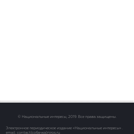
© Национальные интересы, 2019. Все права защищены.
Электронное периодическое издание «Национальные интересы» .
email: contact(сoбaчка)niros.ru