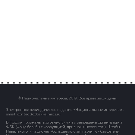
© Национальные интересы, 2019. Все права защищены.
Электронное периодическое издание «Национальные интересы» .
email: contact(сoбaчка)niros.ru
В России признаны экстремистскими и запрещены организации
ФБК (Фонд борьбы с коррупцией, признан иноагентом), Штабы
Навального, «Национал-большевистская партия», «Свидетели