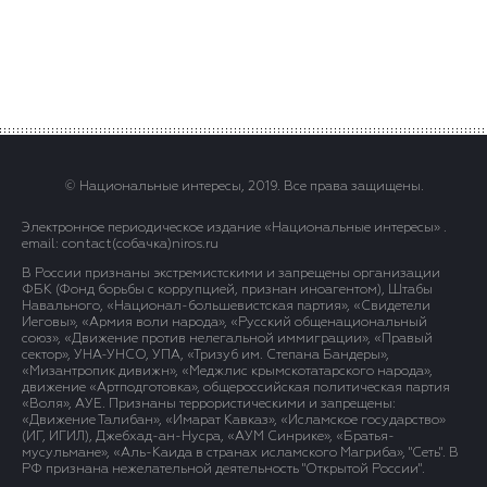
© Национальные интересы, 2019. Все права защищены.
Электронное периодическое издание «Национальные интересы» .
email: contact(сoбaчка)niros.ru
В России признаны экстремистскими и запрещены организации
ФБК (Фонд борьбы с коррупцией, признан иноагентом), Штабы
Навального, «Национал-большевистская партия», «Свидетели
Иеговы», «Армия воли народа», «Русский общенациональный
союз», «Движение против нелегальной иммиграции», «Правый
сектор», УНА-УНСО, УПА, «Тризуб им. Степана Бандеры»,
«Мизантропик дивижн», «Меджлис крымскотатарского народа»,
движение «Артподготовка», общероссийская политическая партия
«Воля», АУЕ. Признаны террористическими и запрещены:
«Движение Талибан», «Имарат Кавказ», «Исламское государство»
(ИГ, ИГИЛ), Джебхад-ан-Нусра, «АУМ Синрике», «Братья-
мусульмане», «Аль-Каида в странах исламского Магриба», "Сеть". В
РФ признана нежелательной деятельность "Открытой России".