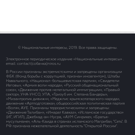
© Национальные интересы, 2019. Все права защищены.
Электронное периодическое издание «Национальные интересы» .
email: contact(сoбaчка)niros.ru
В России признаны экстремистскими и запрещены организации
ФБК (Фонд борьбы с коррупцией, признан иноагентом), Штабы
Навального, «Национал-большевистская партия», «Свидетели
Иеговы», «Армия воли народа», «Русский общенациональный
союз», «Движение против нелегальной иммиграции», «Правый
сектор», УНА-УНСО, УПА, «Тризуб им. Степана Бандеры»,
«Мизантропик дивижн», «Меджлис крымскотатарского народа»,
движение «Артподготовка», общероссийская политическая партия
«Воля», АУЕ. Признаны террористическими и запрещены:
«Движение Талибан», «Имарат Кавказ», «Исламское государство»
(ИГ, ИГИЛ), Джебхад-ан-Нусра, «АУМ Синрике», «Братья-
мусульмане», «Аль-Каида в странах исламского Магриба», "Сеть". В
РФ признана нежелательной деятельность "Открытой России".