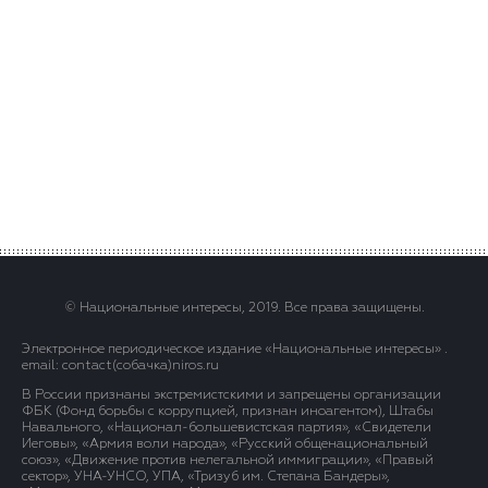
© Национальные интересы, 2019. Все права защищены.
Электронное периодическое издание «Национальные интересы» .
email: contact(сoбaчка)niros.ru
В России признаны экстремистскими и запрещены организации
ФБК (Фонд борьбы с коррупцией, признан иноагентом), Штабы
Навального, «Национал-большевистская партия», «Свидетели
Иеговы», «Армия воли народа», «Русский общенациональный
союз», «Движение против нелегальной иммиграции», «Правый
сектор», УНА-УНСО, УПА, «Тризуб им. Степана Бандеры»,