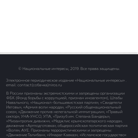
© Национальные интересы, 2019. Все права защищены.
Электронное периодическое издание «Национальные интересы» .
email: contact(сoбaчка)niros.ru
В России признаны экстремистскими и запрещены организации
ФБК (Фонд борьбы с коррупцией, признан иноагентом), Штабы
Навального, «Национал-большевистская партия», «Свидетели
Иеговы», «Армия воли народа», «Русский общенациональный
союз», «Движение против нелегальной иммиграции», «Правый
сектор», УНА-УНСО, УПА, «Тризуб им. Степана Бандеры»,
«Мизантропик дивижн», «Меджлис крымскотатарского народа»,
движение «Артподготовка», общероссийская политическая партия
«Воля», АУЕ. Признаны террористическими и запрещены:
«Движение Талибан», «Имарат Кавказ», «Исламское государство»