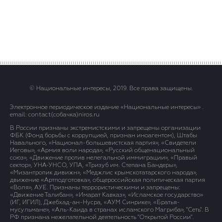
© Национальные интересы, 2019. Все права защищены.
Электронное периодическое издание «Национальные интересы» .
email: contact(сoбaчка)niros.ru
В России признаны экстремистскими и запрещены организации
ФБК (Фонд борьбы с коррупцией, признан иноагентом), Штабы
Навального, «Национал-большевистская партия», «Свидетели
Иеговы», «Армия воли народа», «Русский общенациональный
союз», «Движение против нелегальной иммиграции», «Правый
сектор», УНА-УНСО, УПА, «Тризуб им. Степана Бандеры»,
«Мизантропик дивижн», «Меджлис крымскотатарского народа»,
движение «Артподготовка», общероссийская политическая партия
«Воля», АУЕ. Признаны террористическими и запрещены:
«Движение Талибан», «Имарат Кавказ», «Исламское государство»
(ИГ, ИГИЛ), Джебхад-ан-Нусра, «АУМ Синрике», «Братья-
мусульмане», «Аль-Каида в странах исламского Магриба», "Сеть". В
РФ признана нежелательной деятельность "Открытой России".