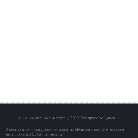
© Национальные интересы, 2019. Все права защищены.
Электронное периодическое издание «Национальные интересы» .
email: contact(сoбaчка)niros.ru