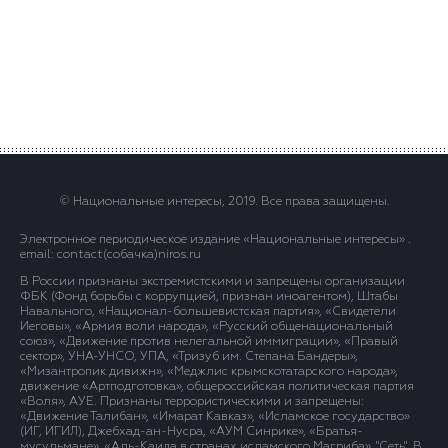
© Национальные интересы, 2019. Все права защищены.
Электронное периодическое издание «Национальные интересы» .
email: contact(сoбaчка)niros.ru
В России признаны экстремистскими и запрещены организации
ФБК (Фонд борьбы с коррупцией, признан иноагентом), Штабы
Навального, «Национал-большевистская партия», «Свидетели
Иеговы», «Армия воли народа», «Русский общенациональный
союз», «Движение против нелегальной иммиграции», «Правый
сектор», УНА-УНСО, УПА, «Тризуб им. Степана Бандеры»,
«Мизантропик дивижн», «Меджлис крымскотатарского народа»,
движение «Артподготовка», общероссийская политическая партия
«Воля», АУЕ. Признаны террористическими и запрещены:
«Движение Талибан», «Имарат Кавказ», «Исламское государство»
(ИГ, ИГИЛ), Джебхад-ан-Нусра, «АУМ Синрике», «Братья-
мусульмане», «Аль-Каида в странах исламского Магриба», "Сеть". В