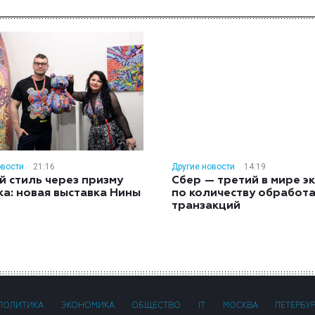
овости
21:16
Другие новости
14:19
й стиль через призму
Сбер — третий в мире э
ка: новая выставка Нины
по количеству обработ
н
транзакций
ПОЛИТИКА
ЭКОНОМИКА
ОБЩЕСТВО
IT
МОСКВА
ПЕТЕРБУ