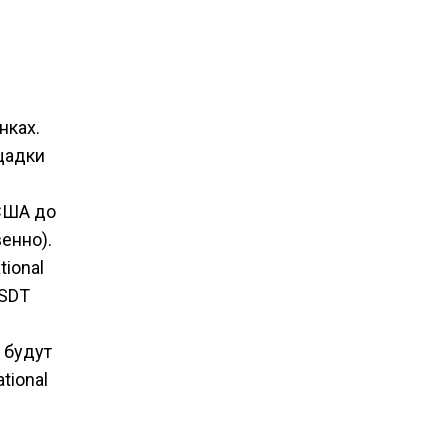
нках.
ощадки
 США до
енно).
tional
USDT
 будут
tional