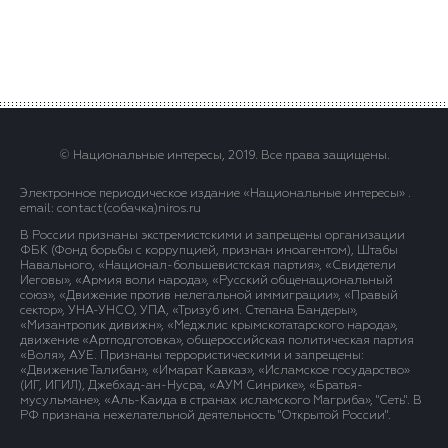
© Национальные интересы, 2019. Все права защищены.
Электронное периодическое издание «Национальные интересы» .
email: contact(сoбaчка)niros.ru
В России признаны экстремистскими и запрещены организации
ФБК (Фонд борьбы с коррупцией, признан иноагентом), Штабы
Навального, «Национал-большевистская партия», «Свидетели
Иеговы», «Армия воли народа», «Русский общенациональный
союз», «Движение против нелегальной иммиграции», «Правый
сектор», УНА-УНСО, УПА, «Тризуб им. Степана Бандеры»,
«Мизантропик дивижн», «Меджлис крымскотатарского народа»,
движение «Артподготовка», общероссийская политическая партия
«Воля», АУЕ. Признаны террористическими и запрещены:
«Движение Талибан», «Имарат Кавказ», «Исламское государство»
(ИГ, ИГИЛ), Джебхад-ан-Нусра, «АУМ Синрике», «Братья-
мусульмане», «Аль-Каида в странах исламского Магриба», "Сеть". В
РФ признана нежелательной деятельность "Открытой России".