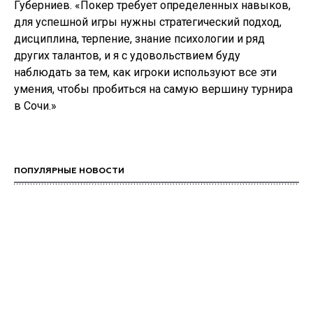
Губерниев. «Покер требует определенных навыков,
для успешной игры нужны стратегический подход,
дисциплина, терпение, знание психологии и ряд
других талантов, и я с удовольствием буду
наблюдать за тем, как игроки используют все эти
умения, чтобы пробиться на самую вершину турнира
в Сочи.»
ПОПУЛЯРНЫЕ НОВОСТИ