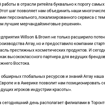
работы в отрасли ритейла буквально к порогу самых
Этот шаг позволяет нам объединить наши многочис
и персонального, локализированного сервиса с тем
ам лучшие мерчандайзинговые решения».
дприятия Willson & Brown не только расширило поте
оизводства Array, но и предоставило компании стар
асль престижных косметических продуктов. И сегод
 как высококлассного партнера для ведущих брендов
ижнего Востока.
 обширных глобальных ресурсов и знаний Array наша
 Европе и в Америке позволит нам позиционировать с
дущих игроков индустрии красоты».
а сегодняшний день располагает филиалами в Торонт