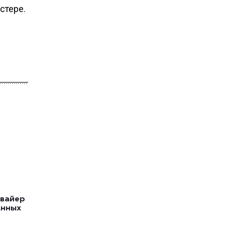
стере.
квайер
анных