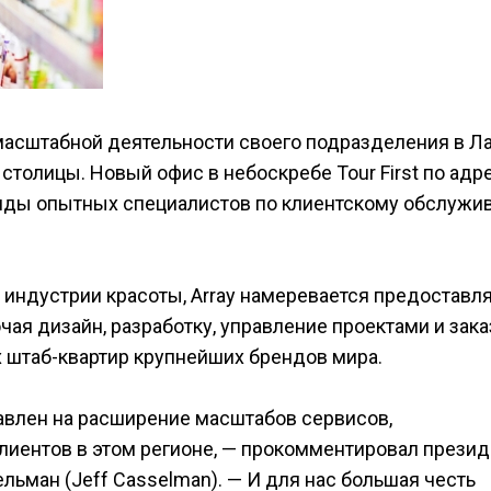
масштабной деятельности своего подразделения в Ла
толицы. Новый офис в небоскребе Tour First по адре
анды опытных специалистов по клиентскому обслужи
 индустрии красоты, Array намеревается предоставл
ая дизайн, разработку, управление проектами и зака
 штаб-квартир крупнейших брендов мира.
авлен на расширение масштабов сервисов,
иентов в этом регионе, — прокомментировал презид
ьман (Jeff Casselman). — И для нас большая честь