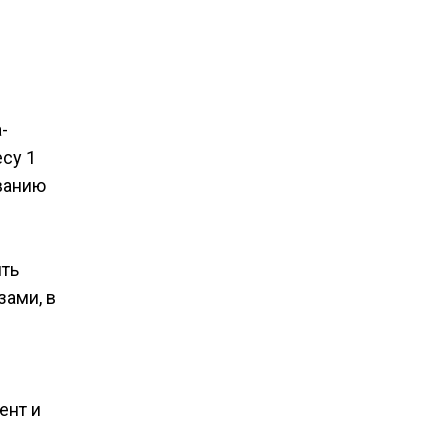
-
су 1
ванию
ять
зами, в
ент и