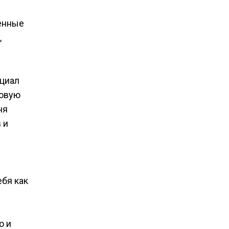
ленные
,
нциал
товую
ня
 и
ебя как
о и