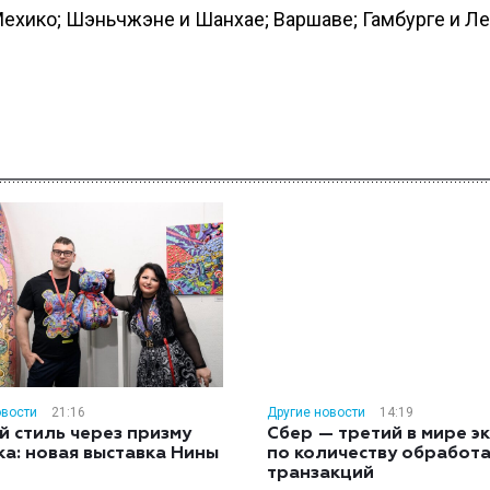
ехико; Шэньчжэне и Шанхае; Варшаве; Гамбурге и Ле
овости
21:16
Другие новости
14:19
й стиль через призму
Сбер — третий в мире э
ка: новая выставка Нины
по количеству обработ
н
транзакций