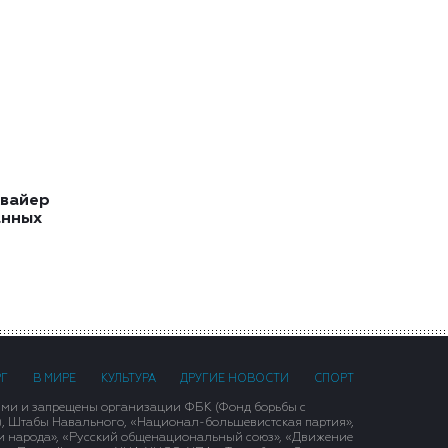
квайер
анных
РГ
В МИРЕ
КУЛЬТУРА
ДРУГИЕ НОВОСТИ
СПОРТ
ими и запрещены организации ФБК (Фонд борьбы с
), Штабы Навального, «Национал-большевистская партия»,
и народа», «Русский общенациональный союз», «Движение