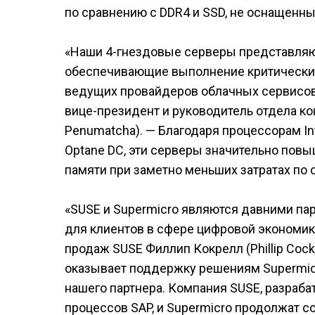
по сравнению с DDR4 и SSD, не оснащенны
«Наши 4-гнездовые серверы представляю
обеспечивающие выполнение критически 
ведущих провайдеров облачных сервисов
вице-президент и руководитель отдела ко
Penumatcha). — Благодаря процессорам Inte
Optane DC, эти серверы значительно пов
памяти при заметно меньших затратах по
«SUSE и Supermicro являются давними па
для клиентов в сфере цифровой экономи
продаж SUSE Филлип Кокрелл (Phillip Cockr
оказывает поддержку решениям Supermicro
нашего партнера. Компания SUSE, разраб
процессов SAP, и Supermicro продолжат 