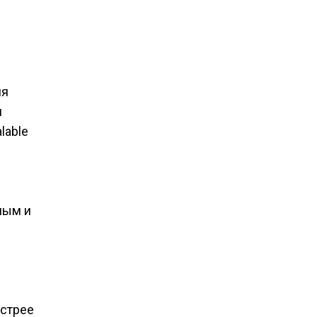
ля
и
lable
ным и
ыстрее