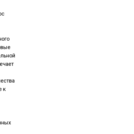
ос
ного
овые
ельной
ечает
чества
е к
вных