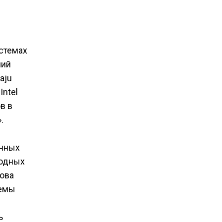
стемах
ший
aju
Intel
в в
.
енных
родных
нова
темы
ь