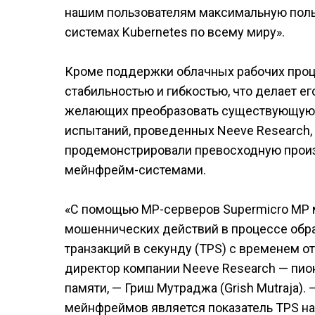
нашим пользователям максимальную поль
системах Kubernetes по всему миру».
Кроме поддержки облачных рабочих проце
стабильностью и гибкостью, что делает 
желающих преобразовать существующую м
испытаний, проведенных Neeve Research,
продемонстрировали превосходную произ
мейнфрейм-системами.
«С помощью МР-серверов Supermicro MP 
мошеннических действий в процессе обра
транзакций в секунду (TPS) с временем о
директор компании Neeve Research — пио
памяти, — Гриш Мутраджа (Grish Mutraja).
мейнфреймов является показатель TPS на