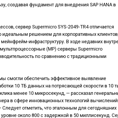
зу, создавая фундамент для внедрения SAP HANA в
ссов, сервер Supermicro SYS-2049-TR4 отличается
его идеальным решением для корпоративных клиентов
ейнфрейм-инфраструктуру. В ходе недавних внутр
 мультпроцессорные (МР) серверы Supermicro
водительность по сравнению с традиционными
мы смогли обеспечить эффективное выявление
ботки 10 ТБ данных на потрясающей скорости в 10 т
тклика менее 10 микросекунд, — рассказал генераль
нера в сфере инновационных технологий вычислений
 — Следует отметить, что эталонным для сегодняшних
 уровне около 800 с задержкой в 50 миллисекунд. С