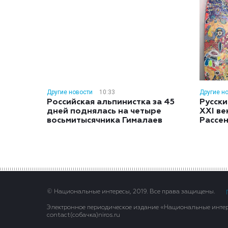
Другие новости
10:33
Другие н
Российская альпинистка за 45
Русски
дней поднялась на четыре
XXI ве
восьмитысячника Гималаев
Рассе
© Национальные интересы, 2019. Все права защищены.
Электронное периодическое издание «Национальные интере
contact(сoбaчка)niros.ru