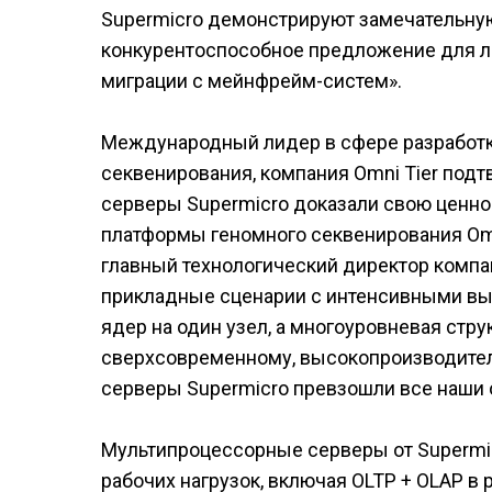
Supermicro демонстрируют замечательну
конкурентоспособное предложение для л
миграции с мейнфрейм-систем».
Международный лидер в сфере разработк
секвенирования, компания Omni Tier подт
серверы Supermicrо доказали свою ценнос
платформы геномного секвенирования Omn
главный технологический директор компан
прикладные сценарии с интенсивными вы
ядер на один узел, а многоуровневая стр
сверхсовременному, высокопроизводител
серверы Supermicro превзошли все наши 
Мультипроцессорные серверы от Supermi
рабочих нагрузок, включая OLTP + OLAP в 