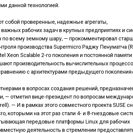
ми данной технологией.
т собой проверенные, надежные агрегаты,
важных рабочих задач в крупных предприятиях и си
 по всему земному шару, — прокомментировал стар
нтроля производства Supermicro Раджу Пенуматча (R
l Xeon Scalable 2-го поколения и постоянной памяти 
ышают производительность вычислительных процессо
 сравнению с архитектурами предыдущего поколения»
ртнерами в вопросах создания решений, предназнач
ки, — отметил вице-президент по вопросам междуна
ell). — И в рамках этого совместного проекта SUSE с
, которыми на этот раз стали 4- и 8-гнездовые сис
атывающая передовые платформы Linux для рабочих
совместную деятельность в стремлении предоставлят