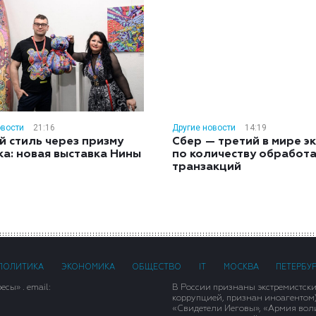
овости
21:16
Другие новости
14:19
й стиль через призму
Сбер — третий в мире э
ка: новая выставка Нины
по количеству обработ
н
транзакций
ПОЛИТИКА
ЭКОНОМИКА
ОБЩЕСТВО
IT
МОСКВА
ПЕТЕРБУ
сы» . email:
В России признаны экстремистск
коррупцией, признан иноагентом
«Свидетели Иеговы», «Армия вол