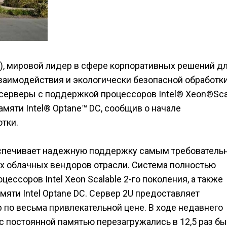
CI), мировой лидер в сфере корпоративных решений д
взаимодействия и экологически безопасной обработк
серверы с поддержкой процессоров Intel® Xeon®Sca
амяти Intel® Optane™ DC, сообщив о начале
тки.
беспечивает надежную поддержку самым требователь
 облачных вендоров отрасли. Система полностью
ссоров Intel Xeon Scalable 2-го поколения, а также
яти Intel Optane DC. Сервер 2U предоставляет
 по весьма привлекательной цене. В ходе недавнего
 с постоянной памятью перезагружались в 12,5 раз б