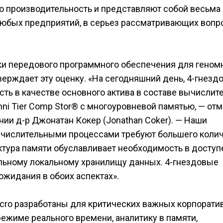
ю производительность и представляют собой весьма
юбых предприятий, в серьез рассматривающих вопр
и передового программного обеспечения для геном
верждает эту оценку. «На сегодняшний день, 4-гнезд
ть в качестве основного актива в составе вычислит
i Tier Comp Stor® с многоуровневой памятью, — отм
ии д-р Джонатан Кокер (Jonathan Coker). — Наши
числительными процессами требуют большего коли
уктура памяти обуславливает необходимость в доступ
ьному локальному хранилищу данных. 4-гнездовые
ожидания в обоих аспектах».
cro разработаны для критических важных корпорати
режиме реального времени, аналитику в памяти,