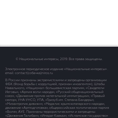
© Национальные интересы, 2019. Все права защищены.
Электронное периодическое издание «Национальные интересы» .
email: contact(сoбaчка)niros.ru
В России признаны экстремистскими и запрещены организации
ФБК (Фонд борьбы с коррупцией, признан иноагентом), Штабы
Навального, «Национал-большевистская партия», «Свидетели
Иеговы», «Армия воли народа», «Русский общенациональный
союз», «Движение против нелегальной иммиграции», «Правый
сектор», УНА-УНСО, УПА, «Тризуб им. Степана Бандеры»,
«Мизантропик дивижн», «Меджлис крымскотатарского народа»,
движение «Артподготовка», общероссийская политическая партия
«Воля», АУЕ. Признаны террористическими и запрещены:
«Движение Талибан», «Имарат Кавказ», «Исламское государство»