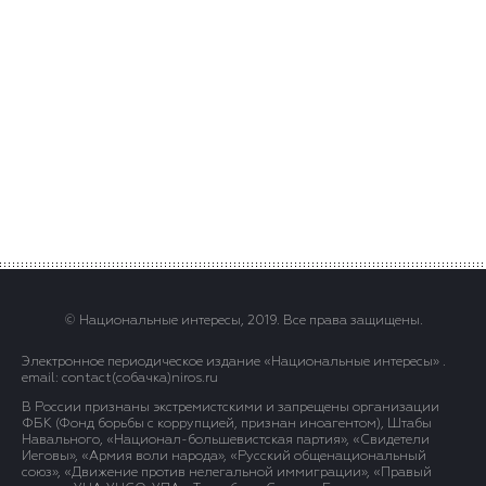
© Национальные интересы, 2019. Все права защищены.
Электронное периодическое издание «Национальные интересы» .
email: contact(сoбaчка)niros.ru
В России признаны экстремистскими и запрещены организации
ФБК (Фонд борьбы с коррупцией, признан иноагентом), Штабы
Навального, «Национал-большевистская партия», «Свидетели
Иеговы», «Армия воли народа», «Русский общенациональный
союз», «Движение против нелегальной иммиграции», «Правый