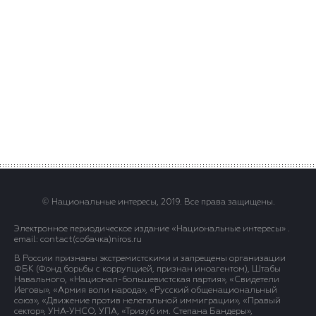
© Национальные интересы, 2019. Все права защищены.
Электронное периодическое издание «Национальные интересы» .
email: contact(сoбaчка)niros.ru
В России признаны экстремистскими и запрещены организации
ФБК (Фонд борьбы с коррупцией, признан иноагентом), Штабы
Навального, «Национал-большевистская партия», «Свидетели
Иеговы», «Армия воли народа», «Русский общенациональный
союз», «Движение против нелегальной иммиграции», «Правый
сектор», УНА-УНСО, УПА, «Тризуб им. Степана Бандеры»,